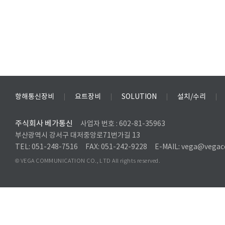
항해통신장비
요트장비
SOLUTION
설치/수리
주식회사 베가통신
사업자 번호 : 602-81-35963
부산광역시 강서구 대저중앙로71번가길 13
TEL: 051-248-7516
FAX: 051-242-9228
E-MAIL: vega@vegac
© VEGA COMMUNICATION CO., LTD All rights reserved.