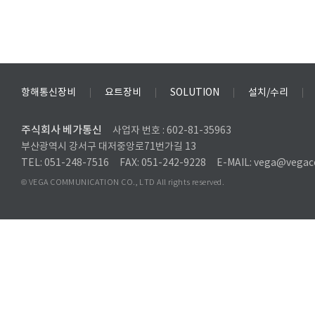
항해통신장비
요트장비
SOLUTION
설치/수리
주식회사 베가통신
사업자 번호 : 602-81-35963
부산광역시 강서구 대저중앙로71번가길 13
TEL: 051-248-7516
FAX: 051-242-9228
E-MAIL: vega@vegac
© VEGA COMMUNICATION CO., LTD All rights reserved.